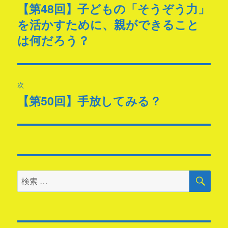
稿
【第48回】子どもの「そうぞう力」
過
を活かすために、親ができること
去
ナ
の
は何だろう？
ビ
投
稿:
ゲ
次
ー
【第50回】手放してみる？
次
シ
の
投
ョ
稿:
ン
検
検
索
索
対
象: