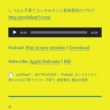
しつもん子育てコンサルタント新保善也のブログ
http://yoshibay7.com/
音
00:00
00:00
声
プ
Podcast:
Play in new window
|
Download
レ
ー
Subscribe:
Apple Podcasts
|
RSS
ヤ
ー
投
yoshibay7
投
2017年3月23日
タ
Podcast
,
ポッドキャスト
,
稿
稿
グ
受けとめる子育てラジオ
,
子育て
,
新保善也
,
魔法の質問
者
日:
投
前