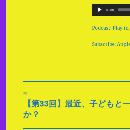
音
00:00
声
プ
Podcast:
Play i
レ
ー
Subscribe:
Apple
ヤ
ー
投
前
稿
【第33回】最近、子どもと
過
去
ナ
か？
の
ビ
投