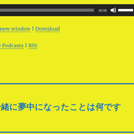
ボ
00:00
リ
ュ
n new window
|
Download
ー
ム
 Podcasts
|
RSS
調
節
に
は
上
下
矢
一緒に夢中になったことは何です
印
キ
ー
を