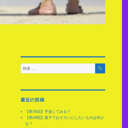
検
検
索
索
対
象:
最近の投稿
【第50回】手放してみる？
【第49回】親子でおそろいにしたいものは何か
な？