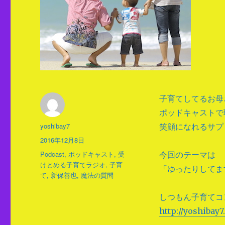
子育てしてるお母
ポッドキャストで
投
yoshibay7
笑顔になれるサプ
稿
投
2016年12月8日
者
稿
タ
Podcast
,
ポッドキャスト
,
受
今回のテーマは
日:
グ
けとめる子育てラジオ
,
子育
「ゆったりしてま
て
,
新保善也
,
魔法の質問
しつもん子育てコ
http://yoshibay7