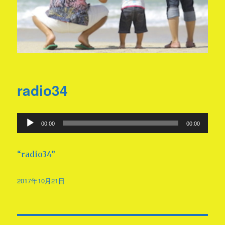
radio34
音
00:00
00:00
声
プ
“radio34”
レ
ー
投
2017年10月21日
ヤ
稿
日:
ー