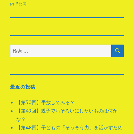
稿
内で公開
ナ
ビ
ゲ
検
検
ー
索
索
シ
対
象:
ョ
最近の投稿
ン
【第50回】手放してみる？
【第49回】親子でおそろいにしたいものは何か
な？
【第48回】子どもの「そうぞう力」を活かすため